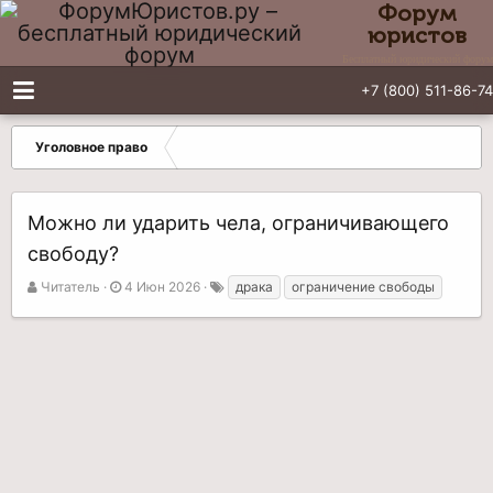
Форум
юристов
Бесплатный юридический форум
+7 (800) 511-86-74
Уголовное право
Можно ли ударить чела, ограничивающего
свободу?
А
Д
Т
Читатель
4 Июн 2026
драка
ограничение свободы
в
а
е
т
т
г
о
а
и
р
н
т
а
е
ч
м
а
ы
л
а