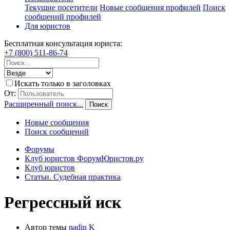
Текущие посетители
Новые сообщения профилей
Поиск
сообщений профилей
Для юристов
Бесплатная консультация юриста:
+7 (800) 511-86-74
Искать только в заголовках
От:
Расширенный поиск...
Поиск
Новые сообщения
Поиск сообщений
Форумы
Клуб юристов ФорумЮристов.ру
Клуб юристов
Статьи. Судебная практика
Регрессный иск
Автор темы
nadin K