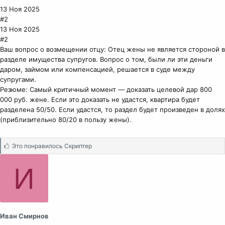
13 Ноя 2025
#2
13 Ноя 2025
#2
Ваш вопрос о возмещении отцу: Отец жены не является стороной в
разделе имущества супругов. Вопрос о том, были ли эти деньги
даром, займом или компенсацией, решается в суде между
супругами.
Резюме: Самый критичный момент — доказать целевой дар 800
000 руб. жене. Если это доказать не удастся, квартира будет
разделена 50/50. Если удастся, то раздел будет произведен в долях
(приблизительно 80/20 в пользу жены).
С
Это понравилось
Скриптер
и
м
И
п
а
т
и
и
Иван Смирнов
: