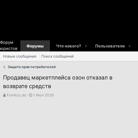
Форум
Форумы
Что нового?
Пользователи
юристов
Новые сообщения
Поиск сообщений
Защита прав потребителей
Продавец маркетплейса озон отказал в
возврате средств
А
Д
Fomilco_do
1 Июн 2026
в
а
т
т
о
а
р
н
т
а
е
ч
м
а