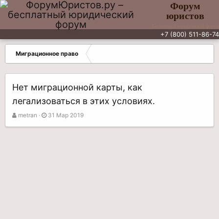
Форум
юристов
Бесплатный юридический форум
+7 (800) 511-86-74
Миграционное право
Нет миграционной карты, как
легализоваться в этих условиях.
А
Д
metran
31 Мар 2019
в
а
т
т
о
а
р
н
т
а
е
ч
м
а
ы
л
а