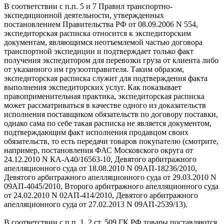
В соответствии с п.п. 5 и 7 Правил транспортно-
экспедиционной деятельности, утвержденных
постановлением Правительства РФ от 08.09.2006 N 554,
экспедиторская расписка относится к экспедиторским
документам, являющимся неотъемлемой частью договора
транспортной экспедиции и подтверждает только факт
получения экспедитором для перевозки груза от клиента либо
от указанного им грузоотправителя. Таким образом,
экспедиторская расписка служит для подтверждения факта
выполнения экспедиторских услуг. Как показывает
правоприменительная практика, экспедиторская расписка
может рассматриваться в качестве одного из доказательств
исполнения поставщиком обязательств по договору поставки,
однако сама по себе такая расписка не является документом,
подтверждающим факт исполнения продавцом своих
обязательств, то есть передачи товаров покупателю (смотрите,
например, постановления ФАС Московского округа от
24.12.2010 N КА-А40/16563-10, Девятого арбитражного
апелляционного суда от 18.08.2010 N 09АП-18236/2010,
Девятого арбитражного апелляционного суда от 29.03.2010 N
09АП-4045/2010, Второго арбитражного апелляционного суда
от 24.02.2010 N 02АП-414/2010, Девятого арбитражного
апелляционного суда от 27.02.2013 N 09АП-2539/13).
В соответствии с п.п. 1, 2 ст. 509 ГК РФ товары поставляются