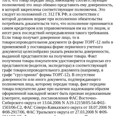
того, что товар передан лицу, имеющему соответствующие
полномочия) это лицо обязано представить ему доверенность,
в которой закреплены соответствующие полномочия. Это
следует из положений ст. 312 ГК РФ, в соответствии с
которой должник вправе при исполнении обязательства
потребовать доказательств того, что исполнение принимается
самим кредитором или управомоченным им на это лицом, и
несет риск последствий непредъявления такого требования.
Если товар получает доверенное лицо, то в
товаросопроводительном документе (в форме ТОРГ-12 либо в
применяемой у поставщика форме первичного учетного
документа) целесообразно указать реквизиты доверенности,
выданной представителю на получение товара. Факт
получения товара покупателем удостоверяется подписью его
представителя (водителя, экспедитора) в соответствующей
графе товаросопроводительного документа (например, в
графе "груз принял" формы ТОРГ-12). В отсутствие
доверенности или иного документа, подтверждающего
полномочия лица, которому передан товар, факт передачи
товара покупателю даже при наличии надлежащим образом
оформленной накладной может быть признан недоказанным
(смотрите, например, постановления ФАС Восточно-
Сибирского округа от 13.04.2006 N А19-12158/05-54-Ф02-
1503/06-С2, ФАС Северо-Кавказского округа от 18.07.2006 N
Ф08-2917/06, ФАС Уральского округа от 27.03.2008 N Ф09-