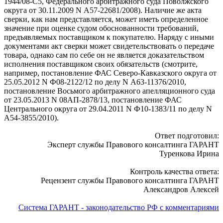
1944/08-С5, Федерального арбитражного суда Поволжского
округа от 30.11.2009 N А57-22681/2008). Наличие же акта
сверки, как нам представляется, может иметь определенное
значение при оценке судом обоснованности требований,
предъявляемых поставщиком к покупателю. Наряду с иными
документами акт сверки может свидетельствовать о передаче
товара, однако сам по себе он не является доказательством
исполнения поставщиком своих обязательств (смотрите,
например, постановление ФАС Северо-Кавказского округа от
25.05.2012 N Ф08-2122/12 по делу N А63-11376/2010,
постановление Восьмого арбитражного апелляционного суда
от 23.05.2013 N 08АП-2878/13, постановление ФАС
Центрального округа от 29.04.2011 N Ф10-1383/11 по делу N
А54-3855/2010).
Ответ подготовил:
Эксперт службы Правового консалтинга ГАРАНТ
Туренкова Ирина
Контроль качества ответа:
Рецензент службы Правового консалтинга ГАРАНТ
Александров Алексей
Система ГАРАНТ - законодательство РФ с комментариями