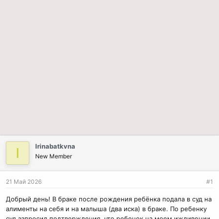
Irinabatkvna
I
New Member
21 Май 2026
#1
Добрый день! В браке после рождения ребёнка подала в суд на
алименты на себя и на малыша (два иска) в браке. По ребенку
суд запросил подтвержления, что ребенок на моем иждивении,