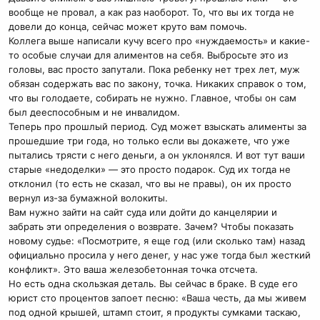
вообще не провал, а как раз наоборот. То, что вы их тогда не
довели до конца, сейчас может круто вам помочь.
Коллега выше написали кучу всего про «нуждаемость» и какие-
то особые случаи для алиментов на себя. Выбросьте это из
головы, вас просто запутали. Пока ребенку нет трех лет, муж
обязан содержать вас по закону, точка. Никаких справок о том,
что вы голодаете, собирать не нужно. Главное, чтобы он сам
был дееспособным и не инвалидом.
Теперь про прошлый период. Суд может взыскать алименты за
прошедшие три года, но только если вы докажете, что уже
пытались трясти с него деньги, а он уклонялся. И вот тут ваши
старые «недоделки» — это просто подарок. Суд их тогда не
отклонил (то есть не сказал, что вы не правы), он их просто
вернул из-за бумажной волокиты.
Вам нужно зайти на сайт суда или дойти до канцелярии и
забрать эти определения о возврате. Зачем? Чтобы показать
новому судье: «Посмотрите, я еще год (или сколько там) назад
официально просила у него денег, у нас уже тогда был жесткий
конфликт». Это ваша железобетонная точка отсчета.
Но есть одна скользкая деталь. Вы сейчас в браке. В суде его
юрист сто процентов запоет песню: «Ваша честь, да мы живем
под одной крышей, штамп стоит, я продукты сумками таскаю,