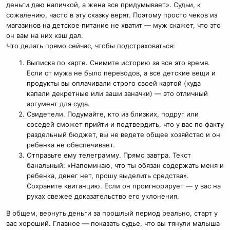
деньги даю наличкой, а жена все придумывает». Судьи, к
сожалению, часто в эту сказку верят. Поэтому просто чеков из
магазинов на детское питание не хватит — муж скажет, что это
он вам на них кэш дал.
Что делать прямо сейчас, чтобы подстраховаться:
Выписка по карте. Снимите историю за все это время.
Если от мужа не было переводов, а все детские вещи и
продукты вы оплачивали строго своей картой (куда
капали декретные или ваши заначки) — это отличный
аргумент для суда.
Свидетели. Подумайте, кто из близких, подруг или
соседей сможет прийти и подтвердить, что у вас по факту
раздельный бюджет, вы не ведете общее хозяйство и он
ребенка не обеспечивает.
Отправьте ему телеграмму. Прямо завтра. Текст
банальный: «Напоминаю, что ты обязан содержать меня и
ребенка, денег нет, прошу выделить средства».
Сохраните квитанцию. Если он проигнорирует — у вас на
руках свежее доказательство его уклонения.
В общем, вернуть деньги за прошлый период реально, старт у
вас хороший. Главное — показать судье, что вы тянули малыша