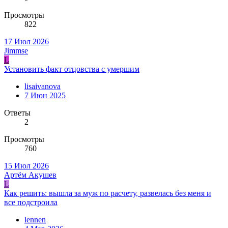
Просмотры
822
17 Июл 2026
Jimmse
L
Установить факт отцовства с умершим
lisaivanova
7 Июн 2025
Ответы
2
Просмотры
760
15 Июл 2026
Артём Акушев
L
Как решить: вышла за муж по расчету, развелась без меня и
все подстроила
lennen